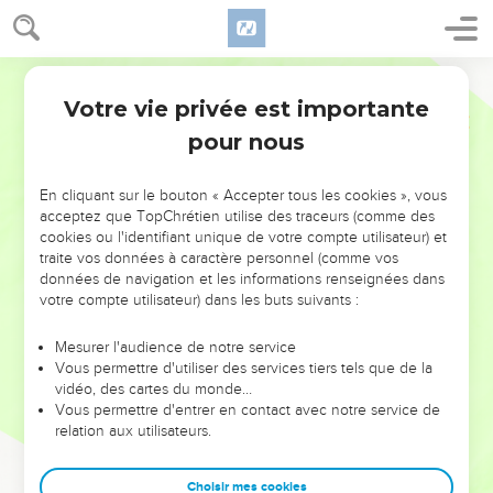
Votre vie privée est importante
pour nous
NE MANQUEZ PAS L’ÉVÉNEMENT
En cliquant sur le bouton « Accepter tous les cookies », vous
DE L’ANNÉE !
acceptez que TopChrétien utilise des traceurs (comme des
cookies ou l'identifiant unique de votre compte utilisateur) et
ET SI LEURS ERREURS POUVAIENT VOUS ÉVITER LES
traite vos données à caractère personnel (comme vos
VOTRES ?
données de navigation et les informations renseignées dans
votre compte utilisateur) dans les buts suivants :
On admire souvent les leaders pour leurs réussites, leur impact,
leur foi ou leur vision. Mais on voit moins les doutes, les erreurs
Mesurer l'audience de notre service
Vous permettre d'utiliser des services tiers tels que de la
et les saisons difficiles qu'ils ont traversés, alors même que ce
vidéo, des cartes du monde…
sont elles qui les ont façonnés.
Vous permettre d'entrer en contact avec notre service de
relation aux utilisateurs.
Dans cette conférence, leaders, entrepreneurs, et responsables
reviennent sur les erreurs marquantes de leur parcours et les
clés pour avancer avec plus de sagesse afin que leurs erreurs
Choisir mes cookies