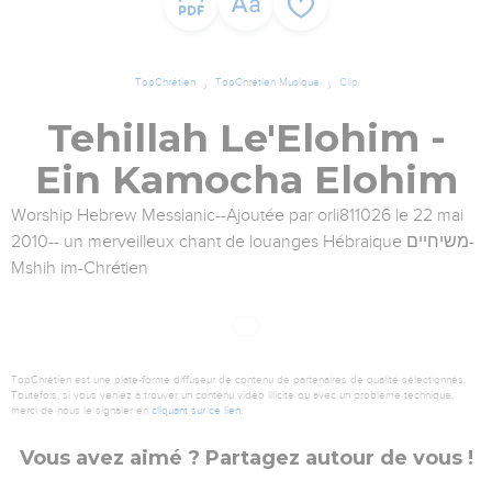
TopChrétien
TopChrétien Musique
Clip
Tehillah Le'Elohim -
Ein Kamocha Elohim
Worship Hebrew Messianic--Ajoutée par orli811026 le 22 mai
2010-- un merveilleux chant de louanges Hébraique משיחיים-
Mshih im-Chrétien
TopChrétien est une plate-forme diffuseur de contenu de partenaires de qualité sélectionnés.
Toutefois, si vous veniez à trouver un contenu vidéo illicite ou avec un problème technique,
merci de nous le signaler en
cliquant sur ce lien
.
Vous avez aimé ? Partagez autour de vous !