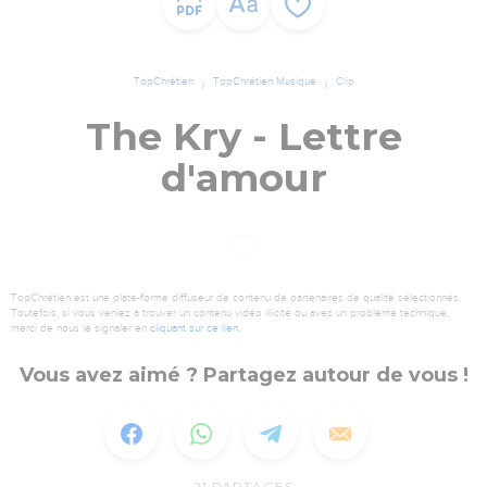
TopChrétien
TopChrétien Musique
Clip
The Kry - Lettre
d'amour
TopChrétien est une plate-forme diffuseur de contenu de partenaires de qualité sélectionnés.
Toutefois, si vous veniez à trouver un contenu vidéo illicite ou avec un problème technique,
merci de nous le signaler en
cliquant sur ce lien
.
Vous avez aimé ? Partagez autour de vous !
21
PARTAGES