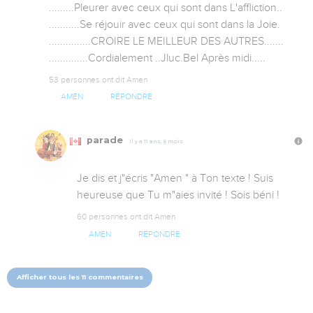
.........Pleurer avec ceux qui sont dans L'affliction..

...........Se réjouir avec ceux qui sont dans la Joie.

...............CROIRE LE MEILLEUR DES AUTRES.......

..............Cordialement ..Jluc.Bel Après midi.....
53 personnes ont dit Amen
AMEN
RÉPONDRE
parade
Il y a 11 ans, 5 mois
Je dis et j"écris "Amen " à Ton texte ! Suis 
heureuse que Tu m"aies invité ! Sois béni !
60 personnes ont dit Amen
AMEN
RÉPONDRE
Afficher tous les 11 commentaires