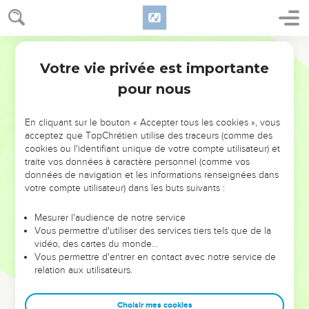
Votre vie privée est importante
pour nous
NE MANQUEZ PAS L’ÉVÉNEMENT
En cliquant sur le bouton « Accepter tous les cookies », vous
DE L’ANNÉE !
acceptez que TopChrétien utilise des traceurs (comme des
cookies ou l'identifiant unique de votre compte utilisateur) et
ET SI LEURS ERREURS POUVAIENT VOUS ÉVITER LES
traite vos données à caractère personnel (comme vos
VOTRES ?
données de navigation et les informations renseignées dans
votre compte utilisateur) dans les buts suivants :
On admire souvent les leaders pour leurs réussites, leur impact,
leur foi ou leur vision. Mais on voit moins les doutes, les erreurs
Mesurer l'audience de notre service
Vous permettre d'utiliser des services tiers tels que de la
et les saisons difficiles qu'ils ont traversés, alors même que ce
vidéo, des cartes du monde…
sont elles qui les ont façonnés.
Vous permettre d'entrer en contact avec notre service de
relation aux utilisateurs.
Dans cette conférence, leaders, entrepreneurs, et responsables
reviennent sur les erreurs marquantes de leur parcours et les
clés pour avancer avec plus de sagesse afin que leurs erreurs
Choisir mes cookies