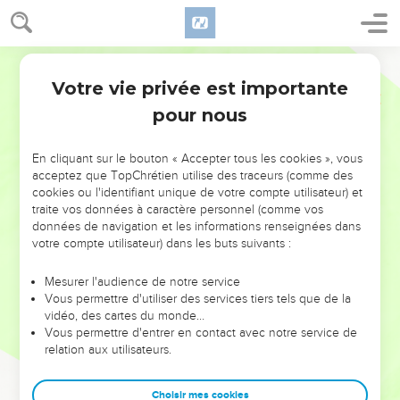
Votre vie privée est importante
pour nous
NE MANQUEZ PAS L’ÉVÉNEMENT
En cliquant sur le bouton « Accepter tous les cookies », vous
DE L’ANNÉE !
acceptez que TopChrétien utilise des traceurs (comme des
cookies ou l'identifiant unique de votre compte utilisateur) et
ET SI LEURS ERREURS POUVAIENT VOUS ÉVITER LES
traite vos données à caractère personnel (comme vos
VOTRES ?
données de navigation et les informations renseignées dans
votre compte utilisateur) dans les buts suivants :
On admire souvent les leaders pour leurs réussites, leur impact,
leur foi ou leur vision. Mais on voit moins les doutes, les erreurs
Mesurer l'audience de notre service
Vous permettre d'utiliser des services tiers tels que de la
et les saisons difficiles qu'ils ont traversés, alors même que ce
vidéo, des cartes du monde…
sont elles qui les ont façonnés.
Vous permettre d'entrer en contact avec notre service de
relation aux utilisateurs.
Dans cette conférence, leaders, entrepreneurs, et responsables
reviennent sur les erreurs marquantes de leur parcours et les
clés pour avancer avec plus de sagesse afin que leurs erreurs
Choisir mes cookies