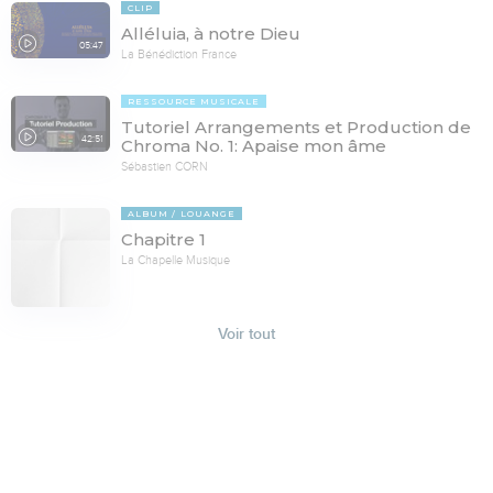
CLIP
Alléluia, à notre Dieu
05:47
La Bénédiction France
RESSOURCE MUSICALE
Tutoriel Arrangements et Production de
42:51
Chroma No. 1: Apaise mon âme
Sébastien CORN
ALBUM
LOUANGE
Chapitre 1
La Chapelle Musique
Voir tout