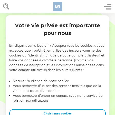
Votre vie privée est importante
pour nous
NE MANQUEZ PAS L’ÉVÉNEMENT
En cliquant sur le bouton « Accepter tous les cookies », vous
DE L’ANNÉE !
acceptez que TopChrétien utilise des traceurs (comme des
cookies ou l'identifiant unique de votre compte utilisateur) et
ET SI LEURS ERREURS POUVAIENT VOUS ÉVITER LES
traite vos données à caractère personnel (comme vos
VOTRES ?
données de navigation et les informations renseignées dans
votre compte utilisateur) dans les buts suivants :
On admire souvent les leaders pour leurs réussites, leur impact,
leur foi ou leur vision. Mais on voit moins les doutes, les erreurs
Mesurer l'audience de notre service
Vous permettre d'utiliser des services tiers tels que de la
et les saisons difficiles qu'ils ont traversés, alors même que ce
vidéo, des cartes du monde…
sont elles qui les ont façonnés.
Vous permettre d'entrer en contact avec notre service de
relation aux utilisateurs.
Dans cette conférence, leaders, entrepreneurs, et responsables
reviennent sur les erreurs marquantes de leur parcours et les
clés pour avancer avec plus de sagesse afin que leurs erreurs
Choisir mes cookies