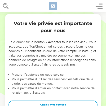
Votre vie privée est importante
pour nous
NE MANQUEZ PAS L’ÉVÉNEMENT
En cliquant sur le bouton « Accepter tous les cookies », vous
DE L’ANNÉE !
acceptez que TopChrétien utilise des traceurs (comme des
cookies ou l'identifiant unique de votre compte utilisateur) et
ET SI LEURS ERREURS POUVAIENT VOUS ÉVITER LES
traite vos données à caractère personnel (comme vos
VOTRES ?
données de navigation et les informations renseignées dans
votre compte utilisateur) dans les buts suivants :
On admire souvent les leaders pour leurs réussites, leur impact,
leur foi ou leur vision. Mais on voit moins les doutes, les erreurs
Mesurer l'audience de notre service
Vous permettre d'utiliser des services tiers tels que de la
et les saisons difficiles qu'ils ont traversés, alors même que ce
vidéo, des cartes du monde…
sont elles qui les ont façonnés.
Vous permettre d'entrer en contact avec notre service de
relation aux utilisateurs.
Dans cette conférence, leaders, entrepreneurs, et responsables
reviennent sur les erreurs marquantes de leur parcours et les
clés pour avancer avec plus de sagesse afin que leurs erreurs
Choisir mes cookies