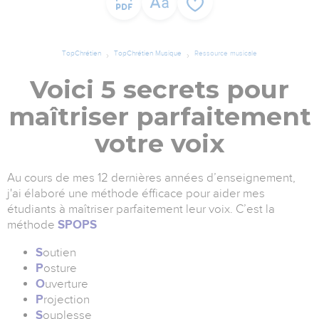
TopChrétien
TopChrétien Musique
Ressource musicale
Voici 5 secrets pour
maîtriser parfaitement
votre voix
Au cours de mes 12 dernières années d’enseignement,
j'ai élaboré une méthode éfficace pour aider mes
étudiants à maîtriser parfaitement leur voix. C’est la
méthode
SPOPS
S
outien
P
osture
O
uverture
P
rojection
S
ouplesse