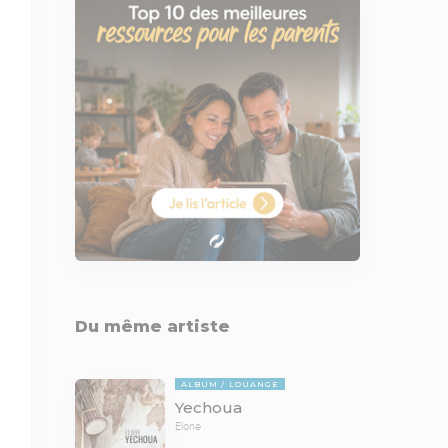
Du même artiste
ALBUM
LOUANGE
Yechoua
Elone