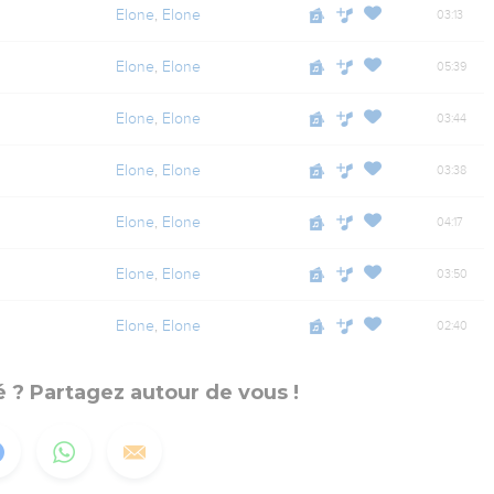
Elone
,
Elone
03:13
Elone
,
Elone
05:39
Elone
,
Elone
03:44
Elone
,
Elone
03:38
Elone
,
Elone
04:17
Elone
,
Elone
03:50
Elone
,
Elone
02:40
 ? Partagez autour de vous !