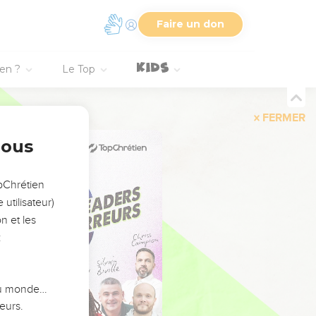
Faire un don
ien ?
Le Top
FERMER
nous
opChrétien
utilisateur)
n et les
:
 du monde…
eurs.