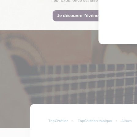
leur expérience est faite pour vous.
Je découvre l’événement
TopChrétien
TopChrétien Musique
Album