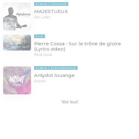
ALBUM
LOUANGE
MAJESTUEUX
Dan Luiten
CLIP
Pierre Cossa - Sur le trône de gloire
04:37
(Lyrics video)
Pierre Cossa
ALBUM
ELECTRONIQUE
Antydot louange
Antydot
Voir tout