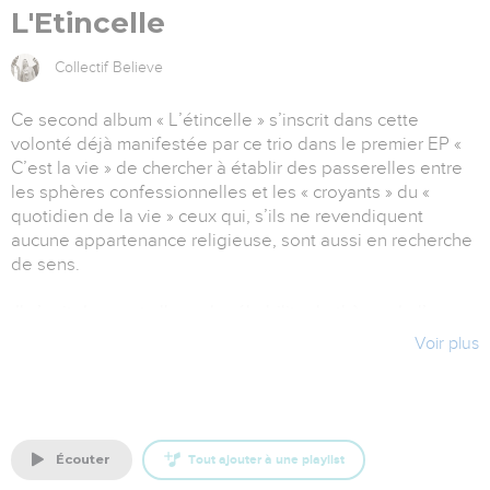
L'Etincelle
Collectif Believe
Ce second album « L’étincelle » s’inscrit dans cette
volonté déjà manifestée par ce trio dans le premier EP «
C’est la vie » de chercher à établir des passerelles entre
les sphères confessionnelles et les « croyants » du «
quotidien de la vie » ceux qui, s’ils ne revendiquent
aucune appartenance religieuse, sont aussi en recherche
de sens.
Il s’agit dans cet album de réhabiliter le thème de l’amour
en dehors des clichés romantiques et religieux comme
Voir plus
une invitation faite à chacun de se « risquer » à
l’acceptation et à la découverte de l’autre.
Cette recherche d’unité se caractérise par un style de
musique mêlant pop et chœurs gospels et des textes
écouter
Tout ajouter à une playlist
décrivant les joies et les difficultés de croire dans un