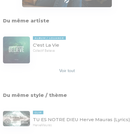
Du même artiste
ALBUM
LOUANGE
C'est La Vie
Collectif Believe
Voir tout
Du même style / thème
CLIP
TU ES NOTRE DIEU Herve Mauras (Lyrics)
05:04
HerveMauras