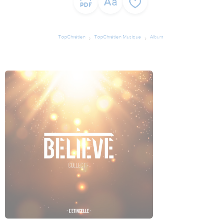
TopChrétien
TopChrétien Musique
Album