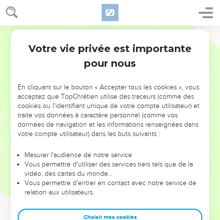
Votre vie privée est importante
pour nous
AJOUTER À UNE PLAYLIST
X
NE MANQUEZ PAS L’ÉVÉNEMENT
En cliquant sur le bouton « Accepter tous les cookies », vous
DE L’ANNÉE !
acceptez que TopChrétien utilise des traceurs (comme des
cookies ou l'identifiant unique de votre compte utilisateur) et
ET SI LEURS ERREURS POUVAIENT VOUS ÉVITER LES
traite vos données à caractère personnel (comme vos
VOTRES ?
données de navigation et les informations renseignées dans
votre compte utilisateur) dans les buts suivants :
On admire souvent les leaders pour leurs réussites, leur impact,
leur foi ou leur vision. Mais on voit moins les doutes, les erreurs
Mesurer l'audience de notre service
Vous permettre d'utiliser des services tiers tels que de la
et les saisons difficiles qu'ils ont traversés, alors même que ce
vidéo, des cartes du monde…
sont elles qui les ont façonnés.
Vous permettre d'entrer en contact avec notre service de
relation aux utilisateurs.
Dans cette conférence, leaders, entrepreneurs, et responsables
reviennent sur les erreurs marquantes de leur parcours et les
clés pour avancer avec plus de sagesse afin que leurs erreurs
Choisir mes cookies