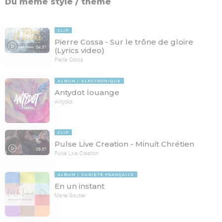
Du même style / thème
CLIP
Pierre Cossa - Sur le trône de gloire
04:37
(Lyrics video)
Pierre Cossa
ALBUM
ELECTRONIQUE
Antydot louange
Antydot
CLIP
Pulse Live Creation - Minuit Chrétien
05:37
Pulse Live Creation
ALBUM
VARIÉTÉ FRANÇAISE
En un instant
Marie Gautier