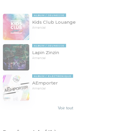
ALBUM
JEUNESSE
Kids Club Louange
Annenciel
ALBUM
JEUNESSE
Lapin Zinzin
Annenciel
ALBUM
ELECTRONIQUE
AEmporter
Annenciel
Voir tout