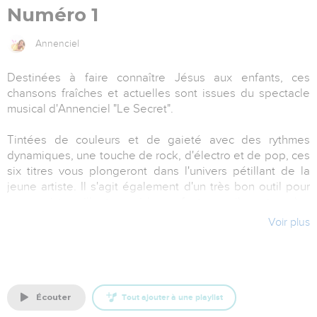
Numéro 1
Annenciel
Destinées à faire connaître Jésus aux enfants, ces
chansons fraîches et actuelles sont issues du spectacle
musical d'Annenciel "Le Secret".
Tintées de couleurs et de gaieté avec des rythmes
dynamiques, une touche de rock, d'électro et de pop, ces
six titres vous plongeront dans l'univers pétillant de la
jeune artiste. Il s'agit également d'un très bon outil pour
ceux qui travaillent parmi les enfants, car il y a tous les
playbacks également sur le CD.
Voir plus
N'hésitez plus à découvrir ce super héros qui fait vibrer le
coeur d'Annenciel et de sa Troupe Bruyante et participez
à la fête!
écouter
Tout ajouter à une playlist