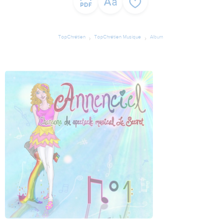
TopChrétien
TopChrétien Musique
Album