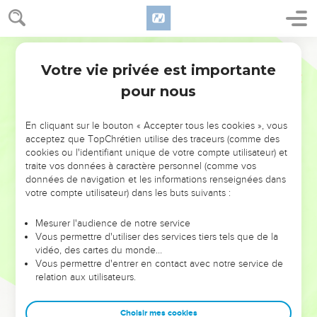
Votre vie privée est importante
pour nous
AJOUTER À UNE PLAYLIST
X
NE MANQUEZ PAS L’ÉVÉNEMENT
En cliquant sur le bouton « Accepter tous les cookies », vous
DE L’ANNÉE !
acceptez que TopChrétien utilise des traceurs (comme des
cookies ou l'identifiant unique de votre compte utilisateur) et
ET SI LEURS ERREURS POUVAIENT VOUS ÉVITER LES
traite vos données à caractère personnel (comme vos
VOTRES ?
données de navigation et les informations renseignées dans
votre compte utilisateur) dans les buts suivants :
On admire souvent les leaders pour leurs réussites, leur impact,
leur foi ou leur vision. Mais on voit moins les doutes, les erreurs
Mesurer l'audience de notre service
Vous permettre d'utiliser des services tiers tels que de la
et les saisons difficiles qu'ils ont traversés, alors même que ce
vidéo, des cartes du monde…
sont elles qui les ont façonnés.
Vous permettre d'entrer en contact avec notre service de
relation aux utilisateurs.
Dans cette conférence, leaders, entrepreneurs, et responsables
reviennent sur les erreurs marquantes de leur parcours et les
clés pour avancer avec plus de sagesse afin que leurs erreurs
Choisir mes cookies