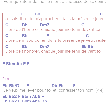
Pour
qu’autour de
moi le monde choi
sisse
de se
connect
C
Bb
F
C
Je suis
libre de
m’approcher ;
dans ta présence je
veux
C
Bb
Dm7
C
Libre de
t’honorer,
chaque jour me tenir
devant toi.
C
Bb
F
C
Libre de
m’approcher,
dans ta présence je
veux rester,
C
Bb
Dm7
Eb
Bb
Libre de
t’honorer,
chaque jour me tenir
de
vant toi.
F
Bbm
Ab
F
F
Pont
Eb
Bb/D
F
Db
Eb
F
Je
veux me
lever pour toi
et
confess
er ton nom. (× 4)
Eb
Bb2
F
Bbm
Ab6
F
Eb
Bb2
F
Bbm
Ab6
Bb