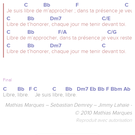
C
Bb
F
C
Je suis
libre de
m’approcher ;
dans ta présence je
veux
C
Bb
Dm7
C/E
Libre de
t’honorer,
chaque jour me tenir
devant toi.
C
Bb
F/A
C/G
Libre de
m’approcher,
dans ta présence je
veux rester,
C
Bb
Dm7
C
Libre de
t’honorer,
chaque jour me tenir
devant toi.
Final
C
Bb
F
C
C
Bb
Dm7
Eb
Bb
F
Bbm
Ab
Libre,
libre.
Je suis
libre,
libre.
Mathias Marques – Sebastian Demrey – Jimmy Lahaie -
© 2010 Mathias Marques
Reproduit avec autorisation