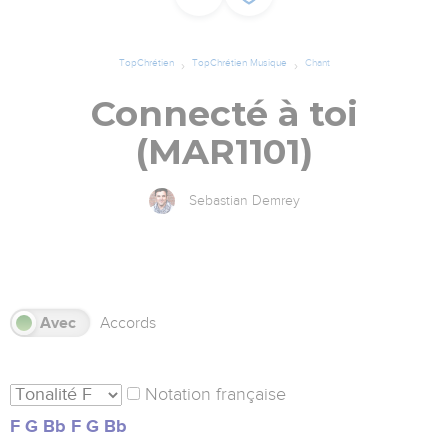
TopChrétien
TopChrétien Musique
Chant
Connecté à toi
(MAR1101)
Sebastian Demrey
s
Avec
Accords
Notation française
F
G
Bb
F
G
Bb