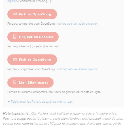
logiciels
(VideoPsalm, OnSong, ...)
Fichier OpenSong
Paroles, compatible pour OpenSong :
voir logiciels de vidéo-projection
Projection Paroles
Paroles, à lire ou à projeter directement
Fichier OpenSong
Paroles, compatible pour OpenSong :
voir logiciels de vidéo-projection
Lien Eliakim.net
Paroles et Accords, compatible pour outil de gestion de chants en ligne
➤ Télécharger les fichiers de tous les chants (.zip)
Note importante
: Ces fichiers sont à utiliser uniquement dans le cadre privé.
Pour tout usage public (église / organisation / événement / groupe), merci de bien
vouloir vous rapprocher de la LTC pour le paiement des droits des chants gérés