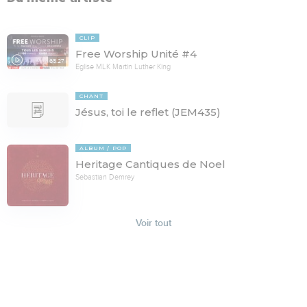
CLIP
Free Worship Unité #4
65:27
Eglise MLK Martin Luther King
CHANT
Jésus, toi le reflet (JEM435)
ALBUM
POP
Heritage Cantiques de Noel
Sebastian Demrey
Voir tout