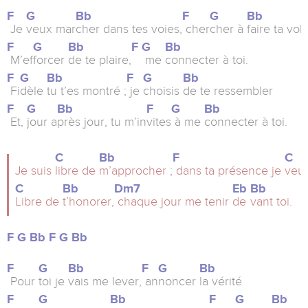
F
G
Bb
F
G
Bb
Je
veux mar
cher dans tes voies,
cher
cher à
faire ta vol
F
G
Bb
F
G
Bb
M’ef
forcer
de te plaire,
me
connecter à toi.
F
G
Bb
F
G
Bb
Fi
dèle
tu t’es montré ;
je
choisis
de te ressembler
F
G
Bb
F
G
Bb
Et,
jour a
près jour, tu m’in
vites
à me
connecter à toi.
C
Bb
F
C
Je suis
libre de
m’approcher ;
dans ta présence je
veux
C
Bb
Dm7
Eb
Bb
Libre de
t’honorer,
chaque jour me tenir
de
vant toi.
F
G
Bb
F
G
Bb
F
G
Bb
F
G
Bb
Pour
toi je
vais me lever,
an
noncer
la vérité
F
G
Bb
F
G
Bb