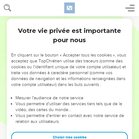
Votre vie privée est importante
pour nous
NE MANQUEZ PAS L’ÉVÉNEMENT
En cliquant sur le bouton « Accepter tous les cookies », vous
DE L’ANNÉE !
acceptez que TopChrétien utilise des traceurs (comme des
cookies ou l'identifiant unique de votre compte utilisateur) et
ET SI LEURS ERREURS POUVAIENT VOUS ÉVITER LES
traite vos données à caractère personnel (comme vos
VOTRES ?
données de navigation et les informations renseignées dans
votre compte utilisateur) dans les buts suivants :
On admire souvent les leaders pour leurs réussites, leur impact,
leur foi ou leur vision. Mais on voit moins les doutes, les erreurs
Mesurer l'audience de notre service
Vous permettre d'utiliser des services tiers tels que de la
et les saisons difficiles qu'ils ont traversés, alors même que ce
vidéo, des cartes du monde…
sont elles qui les ont façonnés.
Vous permettre d'entrer en contact avec notre service de
relation aux utilisateurs.
Dans cette conférence, leaders, entrepreneurs, et responsables
reviennent sur les erreurs marquantes de leur parcours et les
clés pour avancer avec plus de sagesse afin que leurs erreurs
Choisir mes cookies