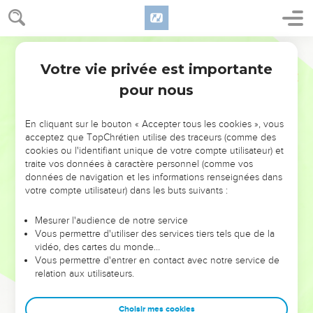
Votre vie privée est importante
pour nous
NE MANQUEZ PAS L’ÉVÉNEMENT
En cliquant sur le bouton « Accepter tous les cookies », vous
DE L’ANNÉE !
acceptez que TopChrétien utilise des traceurs (comme des
cookies ou l'identifiant unique de votre compte utilisateur) et
ET SI LEURS ERREURS POUVAIENT VOUS ÉVITER LES
traite vos données à caractère personnel (comme vos
VOTRES ?
données de navigation et les informations renseignées dans
votre compte utilisateur) dans les buts suivants :
On admire souvent les leaders pour leurs réussites, leur impact,
leur foi ou leur vision. Mais on voit moins les doutes, les erreurs
Mesurer l'audience de notre service
Vous permettre d'utiliser des services tiers tels que de la
et les saisons difficiles qu'ils ont traversés, alors même que ce
vidéo, des cartes du monde…
sont elles qui les ont façonnés.
Vous permettre d'entrer en contact avec notre service de
relation aux utilisateurs.
Dans cette conférence, leaders, entrepreneurs, et responsables
reviennent sur les erreurs marquantes de leur parcours et les
clés pour avancer avec plus de sagesse afin que leurs erreurs
Choisir mes cookies