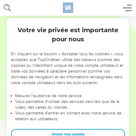
Votre vie privée est importante
pour nous
NE MANQUEZ PAS L’ÉVÉNEMENT
En cliquant sur le bouton « Accepter tous les cookies », vous
DE L’ANNÉE !
acceptez que TopChrétien utilise des traceurs (comme des
cookies ou l'identifiant unique de votre compte utilisateur) et
ET SI LEURS ERREURS POUVAIENT VOUS ÉVITER LES
traite vos données à caractère personnel (comme vos
VOTRES ?
données de navigation et les informations renseignées dans
votre compte utilisateur) dans les buts suivants :
On admire souvent les leaders pour leurs réussites, leur impact,
leur foi ou leur vision. Mais on voit moins les doutes, les erreurs
Mesurer l'audience de notre service
Vous permettre d'utiliser des services tiers tels que de la
et les saisons difficiles qu'ils ont traversés, alors même que ce
vidéo, des cartes du monde…
sont elles qui les ont façonnés.
Vous permettre d'entrer en contact avec notre service de
relation aux utilisateurs.
Dans cette conférence, leaders, entrepreneurs, et responsables
reviennent sur les erreurs marquantes de leur parcours et les
clés pour avancer avec plus de sagesse afin que leurs erreurs
Choisir mes cookies