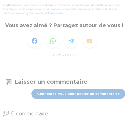
TopChrétien est une plate-forme diffuseur de contenu de partenaires de qualité sélectionnés.
Toutefois, si vous veniez à trouver un contenu vidéo illicite ou avec un problème technique,
merci de nous le signaler en
cliquant sur ce lien
.
Vous avez aimé ? Partagez autour de vous !
26
PARTAGES
Laisser un commentaire
Connectez-vous pour poster un commentaire
0 commentaire