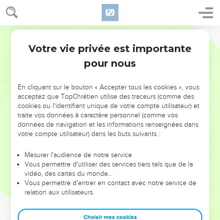
Votre vie privée est importante
pour nous
NE MANQUEZ PAS L’ÉVÉNEMENT
En cliquant sur le bouton « Accepter tous les cookies », vous
DE L’ANNÉE !
acceptez que TopChrétien utilise des traceurs (comme des
cookies ou l'identifiant unique de votre compte utilisateur) et
ET SI LEURS ERREURS POUVAIENT VOUS ÉVITER LES
traite vos données à caractère personnel (comme vos
VOTRES ?
données de navigation et les informations renseignées dans
votre compte utilisateur) dans les buts suivants :
On admire souvent les leaders pour leurs réussites, leur impact,
leur foi ou leur vision. Mais on voit moins les doutes, les erreurs
Mesurer l'audience de notre service
Vous permettre d'utiliser des services tiers tels que de la
et les saisons difficiles qu'ils ont traversés, alors même que ce
vidéo, des cartes du monde…
sont elles qui les ont façonnés.
Vous permettre d'entrer en contact avec notre service de
relation aux utilisateurs.
Dans cette conférence, leaders, entrepreneurs, et responsables
reviennent sur les erreurs marquantes de leur parcours et les
clés pour avancer avec plus de sagesse afin que leurs erreurs
Choisir mes cookies