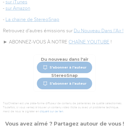
-
sur iTunes
-
sur Amazon
-
La chaine de StereoSnap
Retrouvez d'autres émissions sur
Du Nouveau Dans l'Air !
► ABONNEZ-VOUS À NOTRE
CHAÎNE YOUTUBE
!
Du nouveau dans l'air
S'abonner à l'auteur
StereoSnap
S'abonner à l'auteur
TopChrétien est une plate-forme diffuseur de contenu de partenaires de qualité sélectionnés.
Toutefois, si vous veniez à trouver un contenu vidéo illicite ou avec un problème technique,
merci de nous le signaler en
cliquant sur ce lien
.
Vous avez aimé ? Partagez autour de vous !