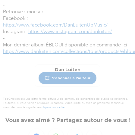
-
Retrouvez-moi sur
Facebook :
https://www.facebook.com/DanLuitenUpMusic/
Instagram :
https://www.instagram.com/danluiten/
-
Mon dernier album ÉBLOUI disponible en commande ici :
https://www.danluiten.com/collections/tous/products/eblou
Dan Luiten
S'abonner à l'auteur
TopChrétien est une plate-forme diffuseur de contenu de partenaires de qualité sélectionnés.
Toutefois, si vous veniez à trouver un contenu vidéo illicite ou avec un problème technique,
merci de nous le signaler en
cliquant sur ce lien
.
Vous avez aimé ? Partagez autour de vous !