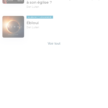
09:35
à son église ?
Dan Luiten
ALBUM
LOUANGE
Ébloui
Dan Luiten
Voir tout