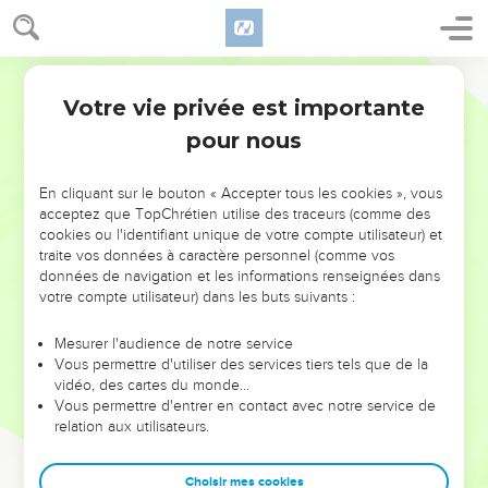
Votre vie privée est importante
pour nous
NE MANQUEZ PAS L’ÉVÉNEMENT
En cliquant sur le bouton « Accepter tous les cookies », vous
DE L’ANNÉE !
acceptez que TopChrétien utilise des traceurs (comme des
cookies ou l'identifiant unique de votre compte utilisateur) et
ET SI LEURS ERREURS POUVAIENT VOUS ÉVITER LES
traite vos données à caractère personnel (comme vos
VOTRES ?
données de navigation et les informations renseignées dans
votre compte utilisateur) dans les buts suivants :
On admire souvent les leaders pour leurs réussites, leur impact,
leur foi ou leur vision. Mais on voit moins les doutes, les erreurs
Mesurer l'audience de notre service
Vous permettre d'utiliser des services tiers tels que de la
et les saisons difficiles qu'ils ont traversés, alors même que ce
vidéo, des cartes du monde…
sont elles qui les ont façonnés.
Vous permettre d'entrer en contact avec notre service de
relation aux utilisateurs.
Dans cette conférence, leaders, entrepreneurs, et responsables
reviennent sur les erreurs marquantes de leur parcours et les
clés pour avancer avec plus de sagesse afin que leurs erreurs
Choisir mes cookies