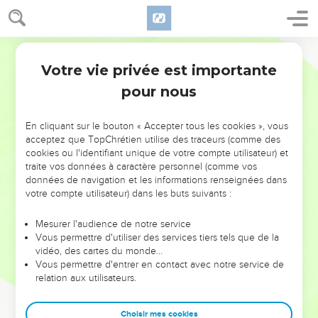
Votre vie privée est importante
pour nous
NE MANQUEZ PAS L’ÉVÉNEMENT
En cliquant sur le bouton « Accepter tous les cookies », vous
DE L’ANNÉE !
acceptez que TopChrétien utilise des traceurs (comme des
cookies ou l'identifiant unique de votre compte utilisateur) et
ET SI LEURS ERREURS POUVAIENT VOUS ÉVITER LES
traite vos données à caractère personnel (comme vos
VOTRES ?
données de navigation et les informations renseignées dans
votre compte utilisateur) dans les buts suivants :
On admire souvent les leaders pour leurs réussites, leur impact,
leur foi ou leur vision. Mais on voit moins les doutes, les erreurs
Mesurer l'audience de notre service
Vous permettre d'utiliser des services tiers tels que de la
et les saisons difficiles qu'ils ont traversés, alors même que ce
vidéo, des cartes du monde…
sont elles qui les ont façonnés.
Vous permettre d'entrer en contact avec notre service de
relation aux utilisateurs.
Dans cette conférence, leaders, entrepreneurs, et responsables
reviennent sur les erreurs marquantes de leur parcours et les
clés pour avancer avec plus de sagesse afin que leurs erreurs
Choisir mes cookies