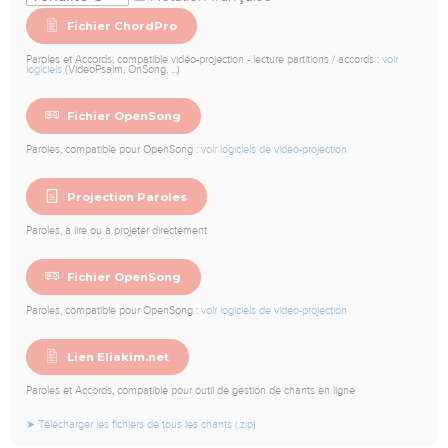
Fichier ChordPro
Paroles et Accords, compatible vidéo-projection - lecture partitions / accords :
voir
logiciels
(VideoPsalm, OnSong, ...)
Fichier OpenSong
Paroles, compatible pour OpenSong :
voir logiciels de vidéo-projection
Projection Paroles
Paroles, à lire ou à projeter directement
Fichier OpenSong
Paroles, compatible pour OpenSong :
voir logiciels de vidéo-projection
Lien Eliakim.net
Paroles et Accords, compatible pour outil de gestion de chants en ligne
➤ Télécharger les fichiers de tous les chants (.zip)