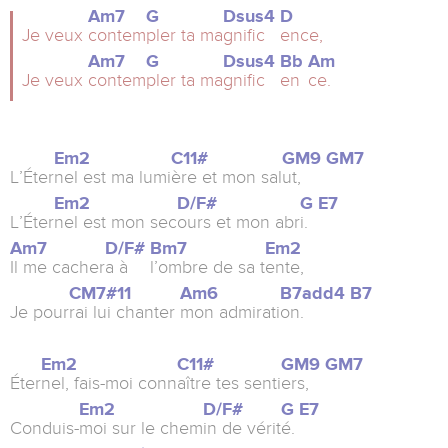
Am7
G
Dsus4
D
Je veux
contem
pler ta ma
gnific
ence,
Am7
G
Dsus4
Bb
Am
Je veux
contem
pler ta ma
gnific
en
ce.
Em2
C11#
GM9
GM7
L’Éter
nel est ma lumi
ère et mon sal
ut,
Em2
D/F#
G
E7
L’Éter
nel est mon sec
ours et mon abr
i.
Am7
D/F#
Bm7
Em2
Il me cacher
a à
l’ombre de sa t
ente,
CM7#11
Am6
B7add4
B7
Je pour
rai lui chanter
mon admirati
on.
Em2
C11#
GM9
GM7
Éter
nel, fais-moi conn
aître tes senti
ers,
Em2
D/F#
G
E7
Conduis-
moi sur le chem
in de vérit
é.