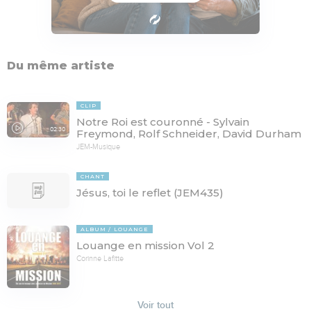
Du même artiste
CLIP
Notre Roi est couronné - Sylvain
02:30
Freymond, Rolf Schneider, David Durham
JEM-Musique
CHANT
Jésus, toi le reflet (JEM435)
ALBUM
LOUANGE
Louange en mission Vol 2
Corinne Lafitte
Voir tout