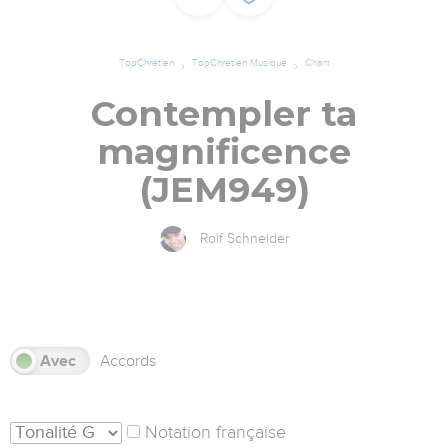
TopChrétien
TopChrétien Musique
Chant
Contempler ta
magnificence
(JEM949)
Rolf Schneider
s
Avec
Accords
Notation française