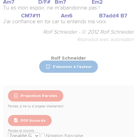
Am7
D/F#
Bm7
Em2
Tu es mon esp
oir, ne
m’abandonne p
as !
CM7#11
Am6
B7add4
B7
J’ai con
fiance en toi car
tu entends ma v
oix.
Rolf Schneider - © 2012 Rolf Schneider
Reproduit avec autorisation
Rolf Schneider
S'abonner à l'auteur
Projection Paroles
Paroles, à lire ou à projeter directement
PDF Accords
Paroles et Accords
Notation française